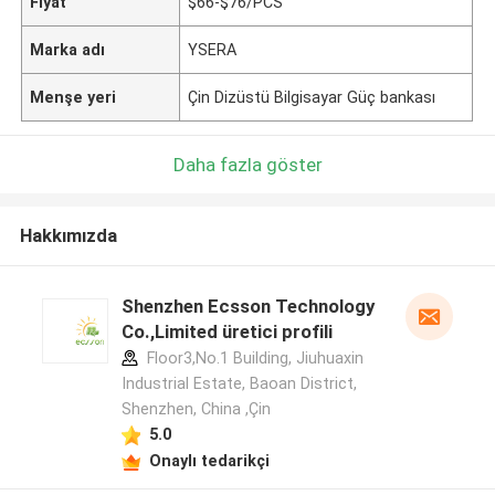
Fiyat
$66-$76/PCS
Marka adı
YSERA
Menşe yeri
Çin Dizüstü Bilgisayar Güç bankası
Daha fazla göster
Hakkımızda
Shenzhen Ecsson Technology
Co.,Limited üretici profili
Floor3,No.1 Building, Jiuhuaxin
Industrial Estate, Baoan District,
Shenzhen, China ,Çin
5.0
Onaylı tedarikçi