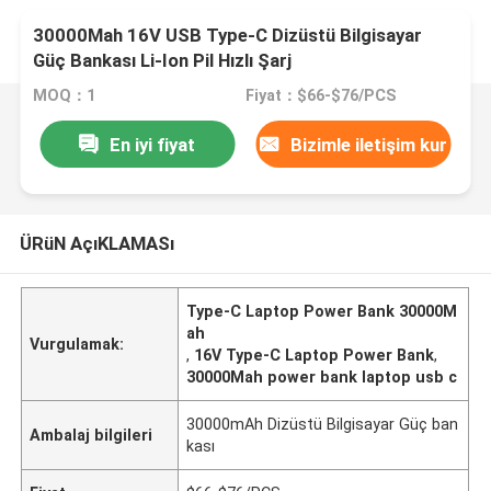
30000Mah 16V USB Type-C Dizüstü Bilgisayar
Güç Bankası Li-Ion Pil Hızlı Şarj
MOQ：1
Fiyat：$66-$76/PCS
En iyi fiyat
Bizimle iletişim kur
ÜRüN AçıKLAMASı
Type-C Laptop Power Bank 30000M
ah
Vurgulamak:
,
16V Type-C Laptop Power Bank
,
30000Mah power bank laptop usb c
30000mAh Dizüstü Bilgisayar Güç ban
Ambalaj bilgileri
kası