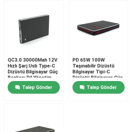
QC3.0 30000Mah 12V
PD 65W 100W
Hızlı Şarj Usb Type-C
Taşınabilir Dizüstü
Dizüstü Bilgisayar Güç
Bilgisayar Tipi-C
Bankası Pil Yönetim
Dizüstü Bilgisayar Güç
Sistemi
Bankası 40000mah
Talep Gönder
Talep Gönder
24V Pil Yedekleme
Ana sayfa
Ürünler
Hakkımızda